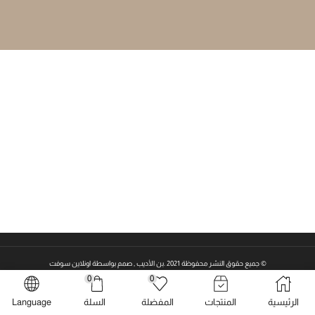
© جميع حقوق النشر محفوظة 2021 .بن الأديب , صمم بواسطة
اونلاين سوفت
0
0
الرئيسية
المنتجات
المفضلة
السلة
Language