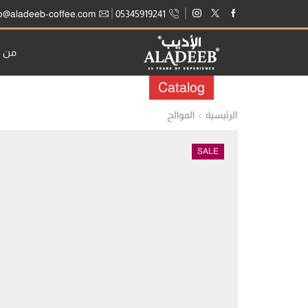
fo@aladeeb-coffee.com
05345919241
من ن
Catalog
الرئيسية
الموالح
SALE