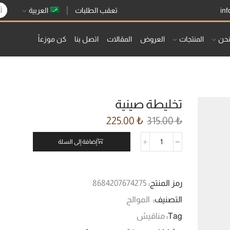
تعقب الطلبات
in
العربية
حن
المنتجات
العروض
المقالات
اتصل بنا
كن موزعاً
تخليطة صينية
225.00
₺
315.00
₺
إضافة إلى السلة
رمز المنتج:
8684207674275
التصنيف:
الموالح
Tag:
مناقيش