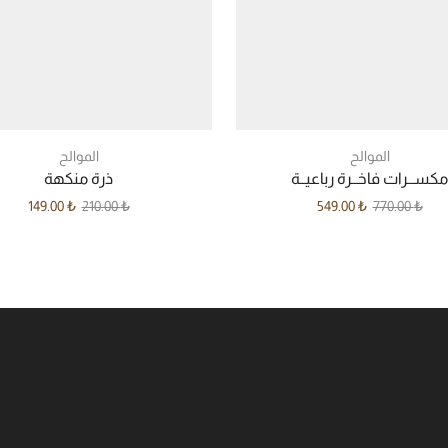
الموالح
الموالح
مكســرات فاخــرة رباعيــة
ذرة منكهة
149.00
₺
210.00
₺
549.00
₺
770.00
₺