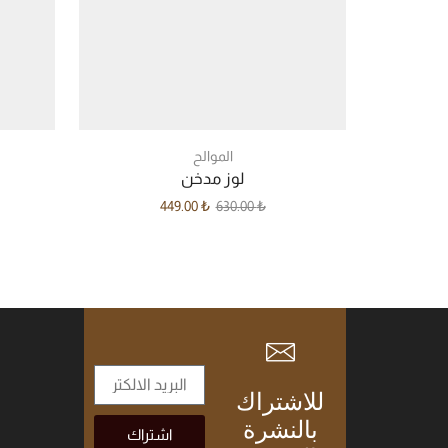
الموالح
لوز مدخن
449.00
₺
630.00
₺
للاشتراك
بالنشرة
اشتراك