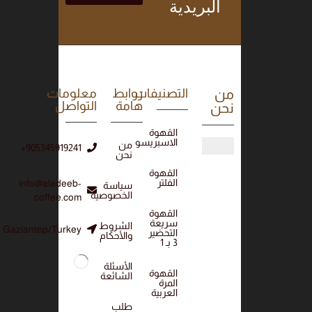
البريدية
من
التصنيفات
روابط
معلومات
هامة
التواصل
نحن
القهوة
الاسبريسو
من
905345919241+
نحن
القهوة
الفلتر
info@aladeeb-
سياسة
الخصوصية
coffee.com
القهوة
سريعة
الشروط
Gaziantep/Turkey
التحضير
والأحكام
3 بـ 1
الأسئلة
القهوة
الشائعة
المرة
العربية
طلب