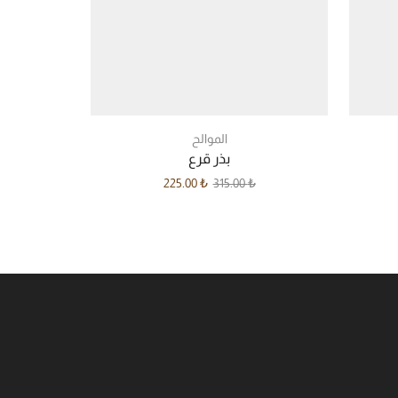
الموالح
بذر قرع
ف
225.00
₺
315.00
₺