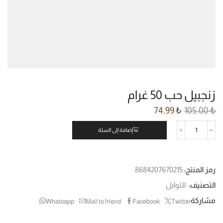
زنجبيل حب 50 غرام
74.99
₺
105.00
₺
إضافة إلى السلة
رمز المنتج:
8684207670215
التصنيف:
التوابل
مشاركة
Whatsapp
Mail to friend
Facebook
Twitter