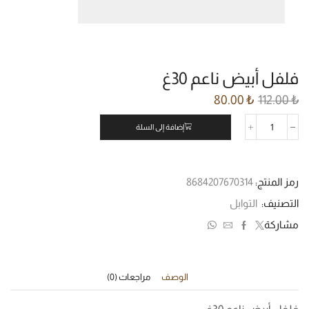
فلفل أبيض ناعم 30غ
80.00
₺
112.00
₺
إضافة إلى السلة
رمز المنتج:
8684207670314
التصنيف:
التوابل
مشاركة
الوصف
مراجعات (0)