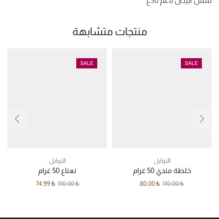
فلفل أبيض ناعم 30غ
منتجات متشابهة
SALE
SALE
التوابل
التوابل
خلطة مندي 50 غرام
نعناع 50 غرام
74.99
₺
110.00
₺
80.00
₺
110.00
₺