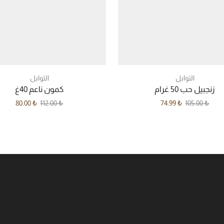
التوابل
التوابل
زنجبيل حب 50 غرام
كمون ناعم 40غ
80.00
₺
112.00
₺
74.99
₺
105.00
₺