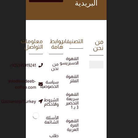
البريدية
من
التصنيفات
روابط
معلومات
هامة
التواصل
نحن
القهوة
الاسبريسو
من
905345919241+
نحن
القهوة
الفلتر
info@aladeeb-
سياسة
الخصوصية
coffee.com
القهوة
سريعة
الشروط
Gaziantep/Turkey
التحضير
والأحكام
3 بـ 1
الأسئلة
القهوة
الشائعة
المرة
العربية
طلب