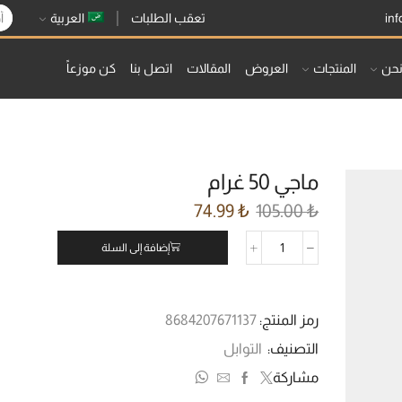
تعقب الطلبات
in
العربية
حن
المنتجات
العروض
المقالات
اتصل بنا
كن موزعاً
ماجي 50 غرام
74.99
₺
105.00
₺
إضافة إلى السلة
رمز المنتج:
8684207671137
التصنيف:
التوابل
مشاركة