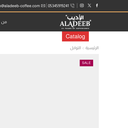
fo@aladeeb-coffee.com
05345919241
من ن
Catalog
الرئيسية
التوابل
SALE