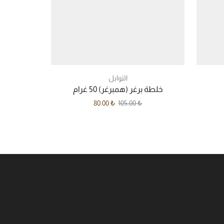
التوابل
خلطة برغر (همبرغر) 50 غرام
خل
80.00
₺
105.00
₺