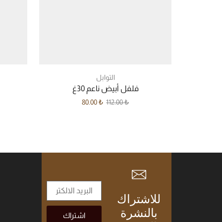
التوابل
فلفل أبيض ناعم 30غ
80.00
₺
112.00
₺
للاشتراك
بالنشرة
اشتراك