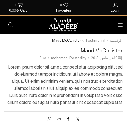
0
0
0.00
₺
Cart
Favorites
Log in
الرئيسية
Testimonial
Maud McCallister
Maud McCallister
9 أغسطس، 2018
/
Posted by
mohamad
/
0
Lorem ipsum dolor sit amet, consectetur adipiscing elit, sed
do eiusmod tempor incididunt ut labore et dolore magna
aliqua. Ut enim ad minim veniam, quis nostrud exercitation
ullamco laboris nisi ut aliquip ex ea commodo consequat.
Duis aute irure dolor in reprehenderit in voluptate velit esse
cillum dolore eu fugiat nulla pariatur sint occaecat cupidatat.