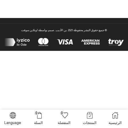
© جميع حقوق النشر محفوظة 2021 .بن الأديب , صمم بواسطة
اونلاين سوفت
0
0
الرئيسية
المنتجات
المفضلة
السلة
Language