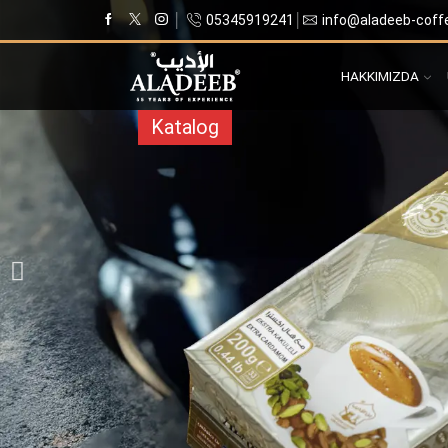
05345919241
info@aladeeb-coff
HAKKIMIZDA
Katalog