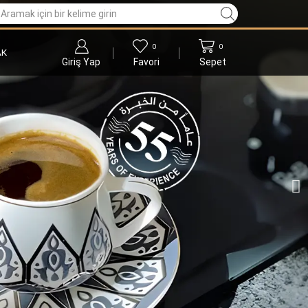
0
0
AK
Giriş Yap
Favori
Sepet