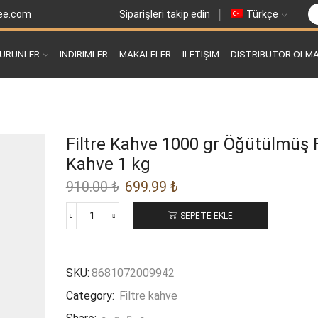
ee.com
Siparişleri takip edin
Türkçe
ÜRÜNLER
İNDİRİMLER
MAKALELER
İLETIŞIM
DISTRIBÜTÖR OLM
Filtre Kahve 1000 gr Öğütülmüş F
Kahve 1 kg
910.00
₺
699.99
₺
SEPETE EKLE
SKU:
8681072009942
Category:
Filtre kahve