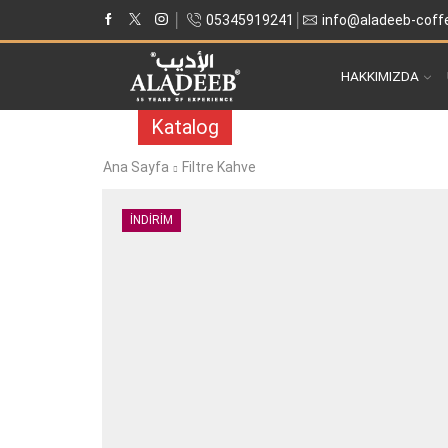
05345919241
info@aladeeb-coff
HAKKIMIZDA
Katalog
Ana Sayfa
Filtre Kahve
İNDIRIM