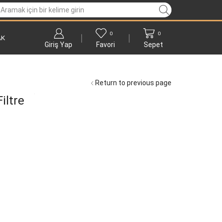
0
0
AK
Giriş Yap
Favori
Sepet
Return to previous page
iltre