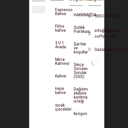
Espresso
Kahve
HAKKIMIZDA
905345919241+
Filtre
Gizlilik
kahve
info@aladeeb-
Politikası
coffee.com
3 Ü 1
Şartlar
Arada
ve
Gaziantep/Turkey
koşullar
Mırra
Kahvesi
Sıkça
Sorulan
Sorular
Kahve
(SSS)
Hazır
Dağıtım
kahve
ekibine
katılma
isteği
sıcak
içecekler
İletişim